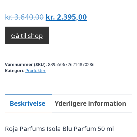
Den
Den
kr.
3.640,00
kr.
2.395,00
oprindelige
aktuelle
pris
pris
Gå til shop
var:
er:
kr. 3.640,00.
kr. 2.395,00.
Varenummer (SKU):
8395506726214870286
Kategori:
Produkter
Beskrivelse
Yderligere information
Roja Parfums Isola Blu Parfum 50 ml