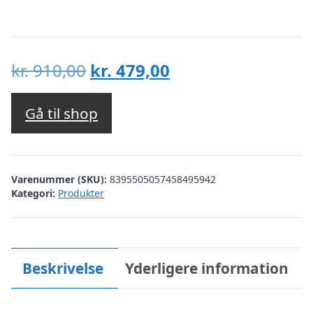
Den
Den
kr.
910,00
kr.
479,00
oprindelige
aktuelle
pris
pris
Gå til shop
var:
er:
kr. 910,00.
kr. 479,00.
Varenummer (SKU):
8395505057458495942
Kategori:
Produkter
Beskrivelse
Yderligere information