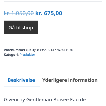
Den
Den
kr.
1.050,00
kr.
675,00
oprindelige
aktuelle
pris
pris
Gå til shop
var:
er:
kr. 1.050,00.
kr. 675,00.
Varenummer (SKU):
8395502147767411970
Kategori:
Produkter
Beskrivelse
Yderligere information
Givenchy Gentleman Boisee Eau de