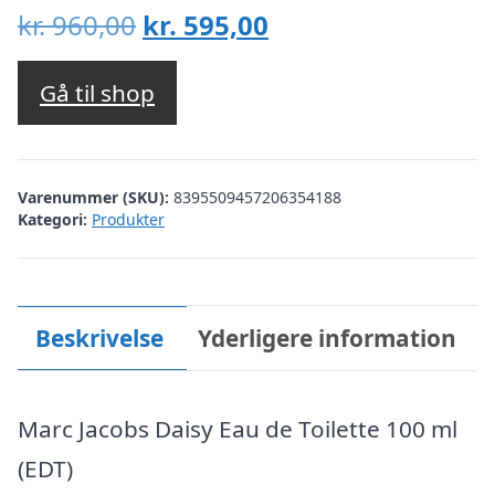
Den
Den
kr.
960,00
kr.
595,00
oprindelige
aktuelle
pris
pris
Gå til shop
var:
er:
kr. 960,00.
kr. 595,00.
Varenummer (SKU):
8395509457206354188
Kategori:
Produkter
Beskrivelse
Yderligere information
Marc Jacobs Daisy Eau de Toilette 100 ml
(EDT)