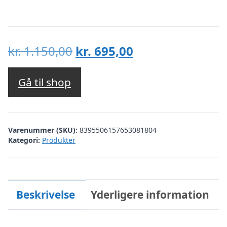
Den
Den
kr.
1.150,00
kr.
695,00
oprindelige
aktuelle
pris
pris
Gå til shop
var:
er:
kr. 1.150,00.
kr. 695,00.
Varenummer (SKU):
8395506157653081804
Kategori:
Produkter
Beskrivelse
Yderligere information