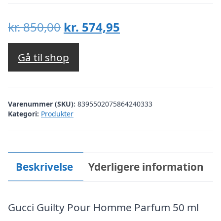
Den
Den
kr.
850,00
kr.
574,95
oprindelige
aktuelle
pris
pris
Gå til shop
var:
er:
kr. 850,00.
kr. 574,95.
Varenummer (SKU):
8395502075864240333
Kategori:
Produkter
Beskrivelse
Yderligere information
Gucci Guilty Pour Homme Parfum 50 ml