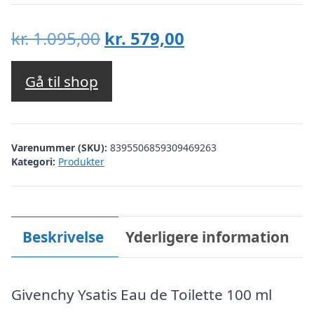
Den
Den
kr.
1.095,00
kr.
579,00
oprindelige
aktuelle
pris
pris
Gå til shop
var:
er:
kr. 1.095,00.
kr. 579,00.
Varenummer (SKU):
8395506859309469263
Kategori:
Produkter
Beskrivelse
Yderligere information
Givenchy Ysatis Eau de Toilette 100 ml