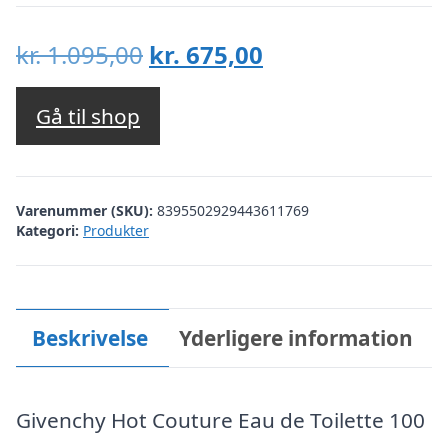
Den
Den
kr.
1.095,00
kr.
675,00
oprindelige
aktuelle
pris
pris
Gå til shop
var:
er:
kr. 1.095,00.
kr. 675,00.
Varenummer (SKU):
8395502929443611769
Kategori:
Produkter
Beskrivelse
Yderligere information
Givenchy Hot Couture Eau de Toilette 100