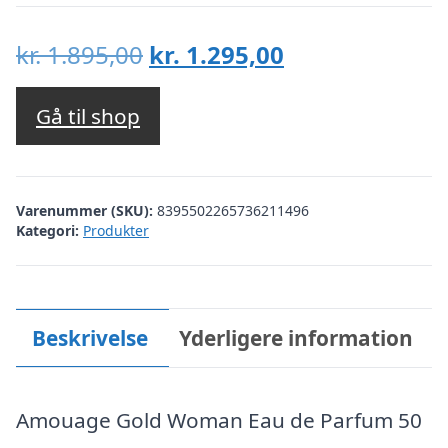
Den
Den
kr.
1.895,00
kr.
1.295,00
oprindelige
aktuelle
pris
pris
Gå til shop
var:
er:
kr. 1.895,00.
kr. 1.295,00.
Varenummer (SKU):
8395502265736211496
Kategori:
Produkter
Beskrivelse
Yderligere information
Amouage Gold Woman Eau de Parfum 50