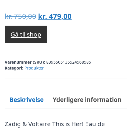
Den
Den
kr.
750,00
kr.
479,00
oprindelige
aktuelle
pris
pris
Gå til shop
var:
er:
kr. 750,00.
kr. 479,00.
Varenummer (SKU):
8395505135524568585
Kategori:
Produkter
Beskrivelse
Yderligere information
Zadig & Voltaire This is Her! Eau de