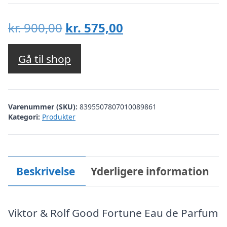
Den
Den
kr.
900,00
kr.
575,00
oprindelige
aktuelle
pris
pris
Gå til shop
var:
er:
kr. 900,00.
kr. 575,00.
Varenummer (SKU):
8395507807010089861
Kategori:
Produkter
Beskrivelse
Yderligere information
Viktor & Rolf Good Fortune Eau de Parfum