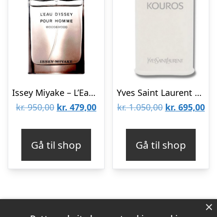
Issey Miyake – L’Eau D’Issey Pour Homme Wood & Wood – 100 ml – Edp
Yves Saint Laurent – Kouros – 100 ml – Edt
Den
Den
Den
De
kr.
950,00
kr.
479,00
kr.
1.050,00
kr.
695,00
oprindelige
aktuelle
oprindelige
akt
pris
pris
pris
pri
Gå til shop
Gå til shop
var:
er:
var:
er:
kr. 950,00.
kr. 479,00.
kr. 1.050,00.
kr.
×
Varekategorier