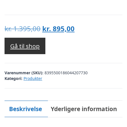
Den
Den
kr.
1.395,00
kr.
895,00
oprindelige
aktuelle
pris
pris
Gå til shop
var:
er:
kr. 1.395,00.
kr. 895,00.
Varenummer (SKU):
8395500186044207730
Kategori:
Produkter
Beskrivelse
Yderligere information