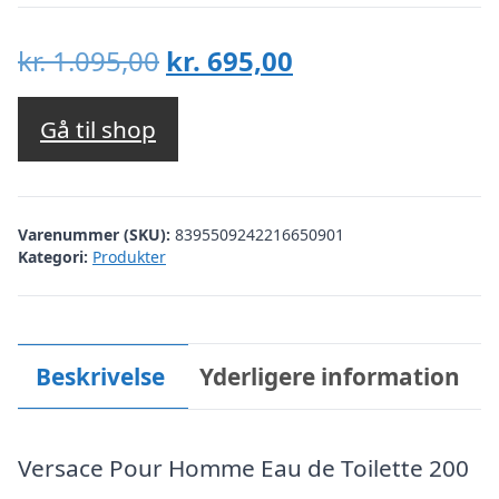
Den
Den
kr.
1.095,00
kr.
695,00
oprindelige
aktuelle
pris
pris
Gå til shop
var:
er:
kr. 1.095,00.
kr. 695,00.
Varenummer (SKU):
8395509242216650901
Kategori:
Produkter
Beskrivelse
Yderligere information
Versace Pour Homme Eau de Toilette 200