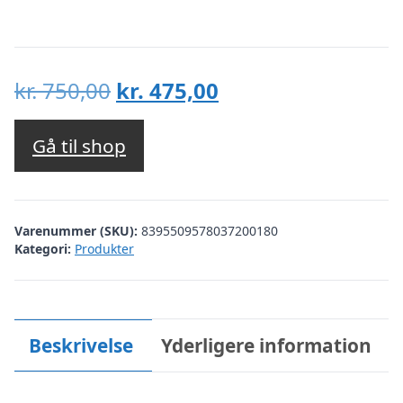
Den
Den
kr.
750,00
kr.
475,00
oprindelige
aktuelle
pris
pris
Gå til shop
var:
er:
kr. 750,00.
kr. 475,00.
Varenummer (SKU):
8395509578037200180
Kategori:
Produkter
Beskrivelse
Yderligere information