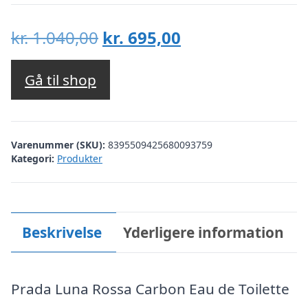
Den
Den
kr.
1.040,00
kr.
695,00
oprindelige
aktuelle
pris
pris
Gå til shop
var:
er:
kr. 1.040,00.
kr. 695,00.
Varenummer (SKU):
8395509425680093759
Kategori:
Produkter
Beskrivelse
Yderligere information
Prada Luna Rossa Carbon Eau de Toilette