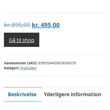
Den
Den
kr.
895,00
kr.
495,00
oprindelige
aktuelle
pris
pris
Gå til shop
var:
er:
kr. 895,00.
kr. 495,00.
Varenummer (SKU):
8395504450629599278
Kategori:
Produkter
Beskrivelse
Yderligere information