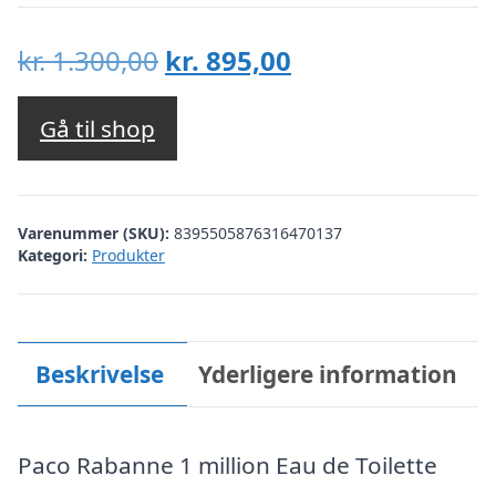
Den
Den
kr.
1.300,00
kr.
895,00
oprindelige
aktuelle
pris
pris
Gå til shop
var:
er:
kr. 1.300,00.
kr. 895,00.
Varenummer (SKU):
8395505876316470137
Kategori:
Produkter
Beskrivelse
Yderligere information
Paco Rabanne 1 million Eau de Toilette