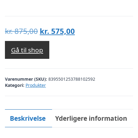
Den
Den
kr.
875,00
kr.
575,00
oprindelige
aktuelle
pris
pris
Gå til shop
var:
er:
kr. 875,00.
kr. 575,00.
Varenummer (SKU):
8395501253788102592
Kategori:
Produkter
Beskrivelse
Yderligere information