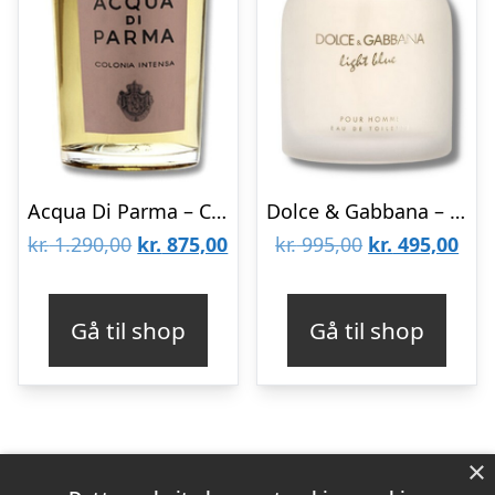
Acqua Di Parma – Colonia Intensa – 100 ml – Edc
Dolce & Gabbana – Light Blue Homme – 125 ml – Edt
Den
Den
Den
De
kr.
1.290,00
kr.
875,00
kr.
995,00
kr.
495,00
oprindelige
aktuelle
oprindelige
aktu
pris
pris
pris
pris
Gå til shop
Gå til shop
var:
er:
var:
er:
kr. 1.290,00.
kr. 875,00.
kr. 995,00.
kr. 
×
Varekategorier