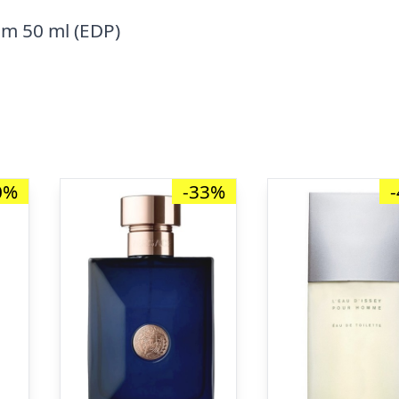
um 50 ml (EDP)
0%
-33%