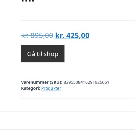
Den
Den
kr.
895,00
kr.
425,00
oprindelige
aktuelle
pris
pris
Gå til shop
var:
er:
kr. 895,00.
kr. 425,00.
Varenummer (SKU):
8395508416291926051
Kategori:
Produkter