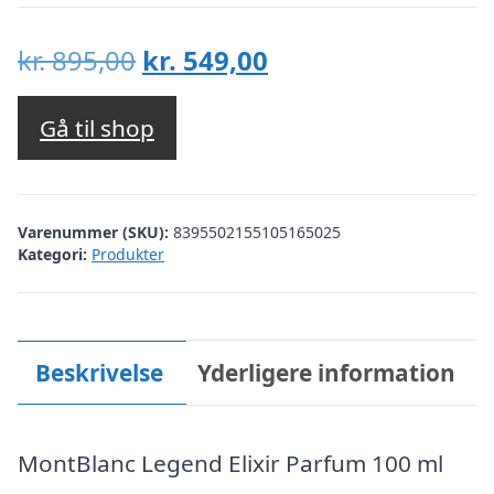
Den
Den
kr.
895,00
kr.
549,00
oprindelige
aktuelle
pris
pris
Gå til shop
var:
er:
kr. 895,00.
kr. 549,00.
Varenummer (SKU):
8395502155105165025
Kategori:
Produkter
Beskrivelse
Yderligere information
MontBlanc Legend Elixir Parfum 100 ml