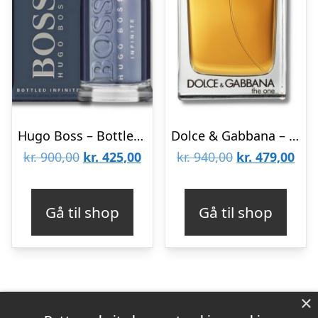
Hugo Boss – Bottled Infinite – 100 ml – Edp
Dolce & Gabbana – The One for Men – 100 ml – Edt
Den
Den
Den
De
kr.
900,00
kr.
425,00
kr.
940,00
kr.
479,00
oprindelige
aktuelle
oprindelige
aktu
pris
pris
pris
pris
Gå til shop
Gå til shop
var:
er:
var:
er:
kr. 900,00.
kr. 425,00.
kr. 940,00.
kr. 
×
Varekategorier