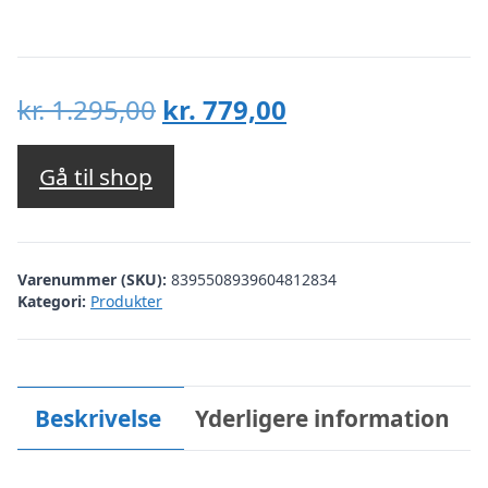
Den
Den
kr.
1.295,00
kr.
779,00
oprindelige
aktuelle
pris
pris
Gå til shop
var:
er:
kr. 1.295,00.
kr. 779,00.
Varenummer (SKU):
8395508939604812834
Kategori:
Produkter
Beskrivelse
Yderligere information