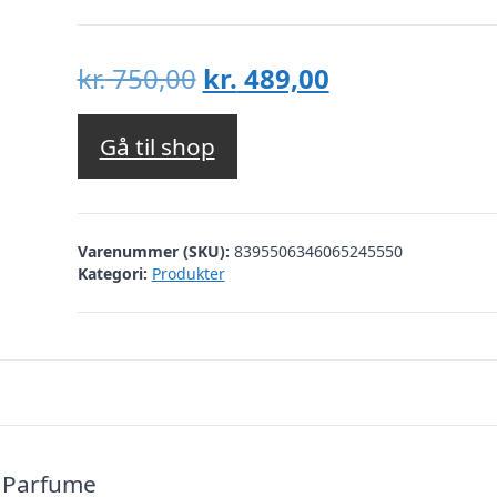
Den
Den
kr.
750,00
kr.
489,00
oprindelige
aktuelle
pris
pris
Gå til shop
var:
er:
kr. 750,00.
kr. 489,00.
Varenummer (SKU):
8395506346065245550
Kategori:
Produkter
e Parfume