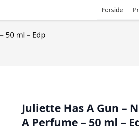
Forside
P
– 50 ml – Edp
Juliette Has A Gun – N
A Perfume – 50 ml – E