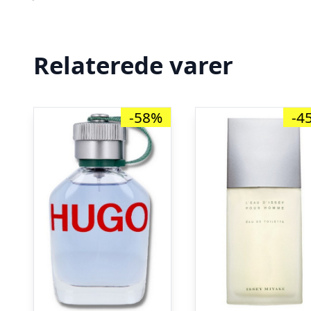
Relaterede varer
-58%
-4