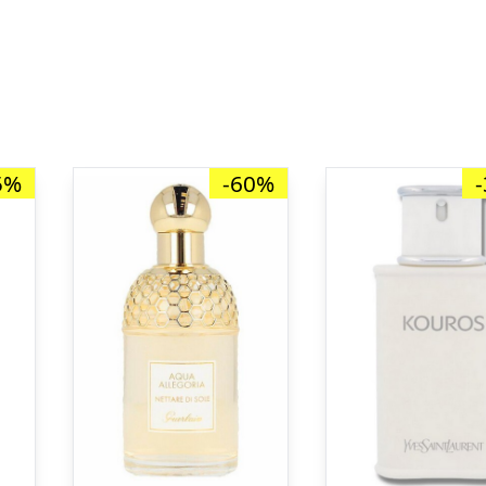
5%
-60%