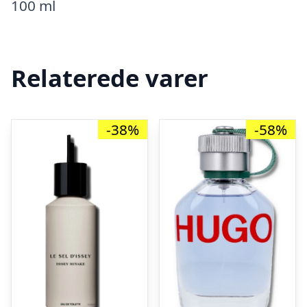
100 ml
Relaterede varer
-38%
-58%