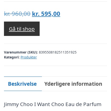
Den
Den
kr.
960,00
kr.
595,00
oprindelige
aktuelle
pris
pris
Gå til shop
var:
er:
kr. 960,00.
kr. 595,00.
Varenummer (SKU):
8395508182511351925
Kategori:
Produkter
Beskrivelse
Yderligere information
Jimmy Choo I Want Choo Eau de Parfum