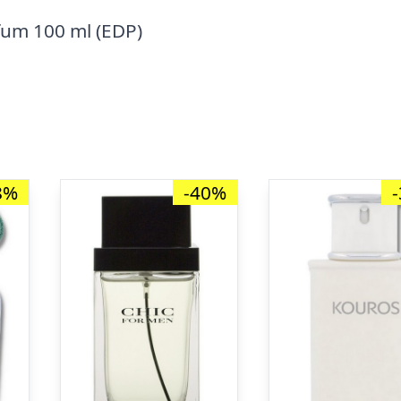
fum 100 ml (EDP)
8%
-40%