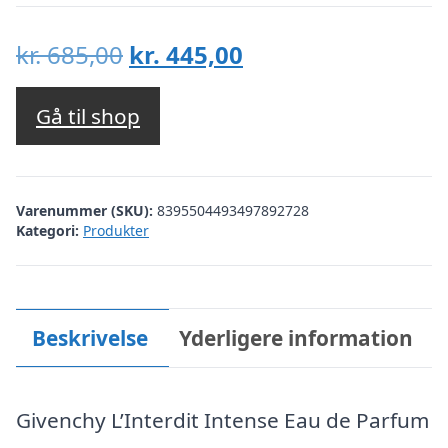
Den
Den
kr.
685,00
kr.
445,00
oprindelige
aktuelle
pris
pris
Gå til shop
var:
er:
kr. 685,00.
kr. 445,00.
Varenummer (SKU):
8395504493497892728
Kategori:
Produkter
Beskrivelse
Yderligere information
Givenchy L’Interdit Intense Eau de Parfum