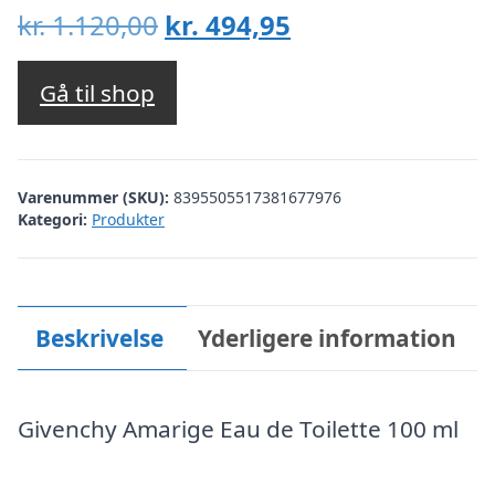
Den
Den
kr.
1.120,00
kr.
494,95
oprindelige
aktuelle
pris
pris
Gå til shop
var:
er:
kr. 1.120,00.
kr. 494,95.
Varenummer (SKU):
8395505517381677976
Kategori:
Produkter
Beskrivelse
Yderligere information
Givenchy Amarige Eau de Toilette 100 ml