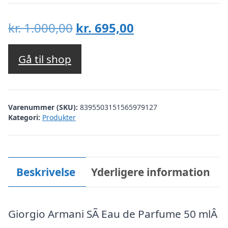
Den
Den
kr.
1.000,00
kr.
695,00
oprindelige
aktuelle
pris
pris
Gå til shop
var:
er:
kr. 1.000,00.
kr. 695,00.
Varenummer (SKU):
8395503151565979127
Kategori:
Produkter
Beskrivelse
Yderligere information
Giorgio Armani SÃ­ Eau de Parfume 50 mlÂ