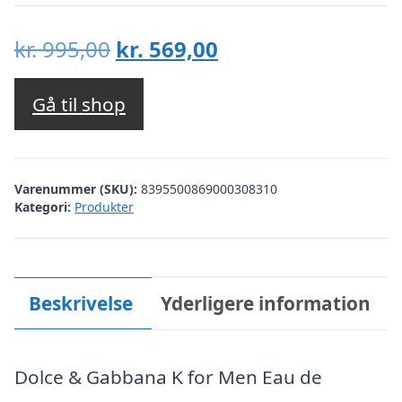
Den
Den
kr.
995,00
kr.
569,00
oprindelige
aktuelle
pris
pris
Gå til shop
var:
er:
kr. 995,00.
kr. 569,00.
Varenummer (SKU):
8395500869000308310
Kategori:
Produkter
Beskrivelse
Yderligere information
Dolce & Gabbana K for Men Eau de