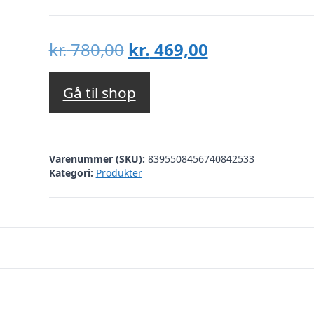
Den
Den
kr.
780,00
kr.
469,00
oprindelige
aktuelle
pris
pris
Gå til shop
var:
er:
kr. 780,00.
kr. 469,00.
Varenummer (SKU):
8395508456740842533
Kategori:
Produkter