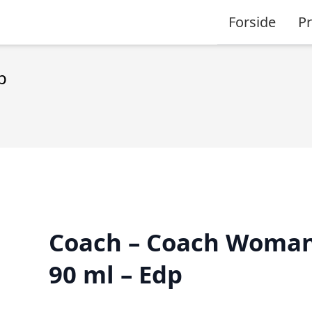
Forside
P
p
Coach – Coach Woman
90 ml – Edp