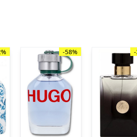
2%
-58%