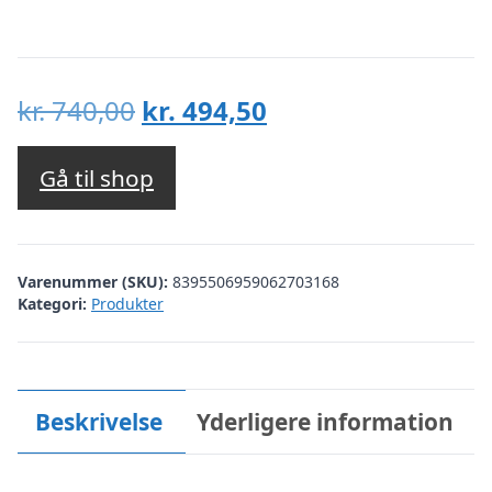
Den
Den
kr.
740,00
kr.
494,50
oprindelige
aktuelle
pris
pris
Gå til shop
var:
er:
kr. 740,00.
kr. 494,50.
Varenummer (SKU):
8395506959062703168
Kategori:
Produkter
Beskrivelse
Yderligere information